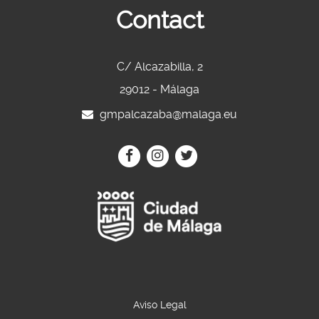
Contact
C/ Alcazabilla, 2
29012 - Málaga
gmpalcazaba@malaga.eu
Icono
Icono
Icono
Icono
Icono
Icono
circular
circular
circular
de
de
de
facebook
Instagram
Twitter
Aviso Legal