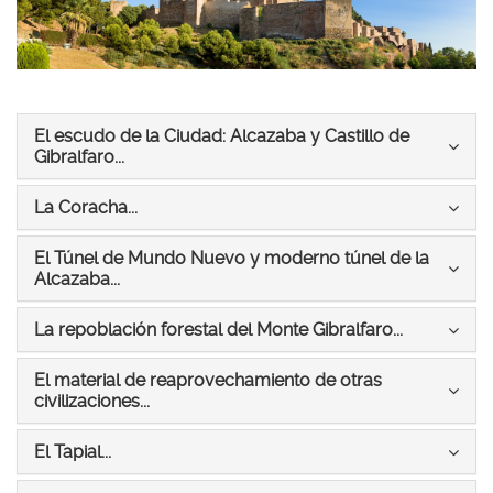
idioma
El escudo de la Ciudad: Alcazaba y Castillo de
Icono
Gibralfaro...
para
plegar
Icono
La Coracha...
y
para
desplegar
plegar
El Túnel de Mundo Nuevo y moderno túnel de la
el
y
Icono
Alcazaba...
bloque
desplegar
para
el
plegar
Icono
La repoblación forestal del Monte Gibralfaro...
bloque
y
para
desplegar
plegar
El material de reaprovechamiento de otras
el
y
Icono
civilizaciones...
bloque
desplegar
para
el
plegar
Icono
El Tapial...
bloque
y
para
desplegar
plegar