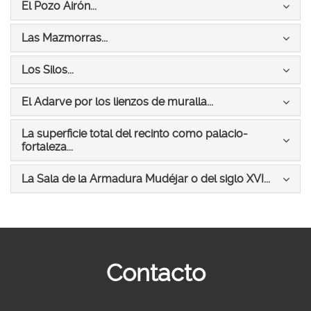
Icono
El Pozo Airón...
el
y
para
bloque
desplegar
plegar
Icono
Las Mazmorras...
el
y
para
bloque
desplegar
plegar
Icono
Los Silos...
el
y
para
bloque
desplegar
plegar
Icono
El Adarve por los lienzos de muralla...
el
y
para
bloque
desplegar
plegar
La superficie total del recinto como palacio-
el
y
Icono
fortaleza...
bloque
desplegar
para
el
plegar
Icono
La Sala de la Armadura Mudéjar o del siglo XVI...
bloque
y
para
desplegar
plegar
el
y
bloque
despleg
el
bloque
Contacto