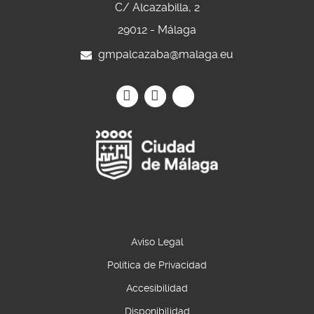
C/ Alcazabilla, 2
29012 - Málaga
gmpalcazaba@malaga.eu
Icono
Icono
Icono
Icono
Icono
Icono
circular
circular
circular
de
de
de
facebook
Instagram
Twitter
Aviso Legal
Política de Privacidad
Accesibilidad
Disponibilidad