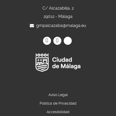
C/ Alcazabilla, 2
29012 - Málaga
gmpalcazaba@malaga.eu
Icono
Icono
Icono
Icono
Icono
Icono
circular
circular
circular
de
de
de
facebook
Instagram
Twitter
Aviso Legal
Política de Privacidad
Accesibilidad